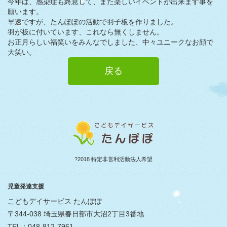
今年は、感染症も終息して、また楽しいイベントが出来ます事を
願います。
早速ですが、たんぽぽの活動で羽子板を作りました。
羽が板に付いています、これなら無くしません。
お正月らしい福笑いをみんなでしました、中々ユニークなお顔で
大笑い。
戻る
?2018 特定非営利活動法人希望
児童発達支援
こどもデイサービス たんぽぽ
〒344-038 埼玉県春日部市大沼2丁目3番地
TEL：048-812-7961