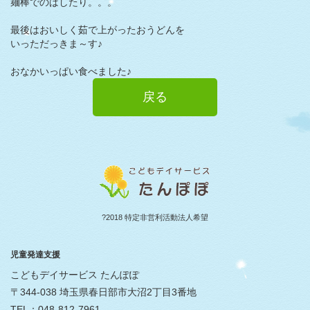
麺棒でのばしたり。。。
最後はおいしく茹で上がったおうどんを
いっただっきま～す♪
おなかいっぱい食べました♪
戻る
?2018 特定非営利活動法人希望
児童発達支援
こどもデイサービス たんぽぽ
〒344-038 埼玉県春日部市大沼2丁目3番地
TEL：048-812-7961