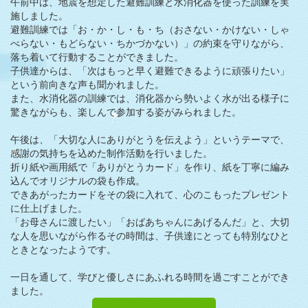
午前中は、地震を想定した避難訓練と水消化器を使った訓練を実
施しました。
避難訓練では「お・か・し・も・ち（おさない・かけない・しゃ
べらない・もどらない・ちかづかない）」の約束を守りながら、
落ち着いて行動することができました。
子供達からは、「次はもっと早く避難できるように頑張りたい」
という前向きな声も聞かれました。
また、水消化器の訓練では、消化器から勢いよく水が出る様子に
驚きながらも、楽しんで参加する姿がみられました。
午後は、「大切な人にありがとうを伝えよう」というテーマで、
感謝の気持ちを込めた制作活動を行いました。
折り紙や画用紙で「ありがとうカード」を作り、紙を丁寧に編み
込んでオリジナルの袋も作成。
できあがったカードをその袋に入れて、心のこもったプレゼント
に仕上げました。
「お母さんに渡したい」「おばあちゃんにあげるんだ」と、大切
な人を思いながら作るその時間は、子供達にとっても特別なひと
ときとなったようです。
一日を通して、学びと優しさにあふれる時間を過ごすことができ
ました。